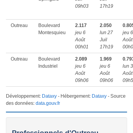
09h03
17h19
Outreau
Boulevard
2.117
2.050
0.80
Montesquieu
jeu 6
lun 27
jeu 6
Août
Juil
Août
00h01
17h19
00h
Outreau
Boulevard
2.089
1.969
0.79
Industriel
jeu 6
jeu 6
lun 3
Août
Août
Août
09h06
09h06
09h
Développement:
Dataxy
- Hébergement:
Dataxy
- Source
des données:
data.gouv.fr
Professionnels d'Outreau