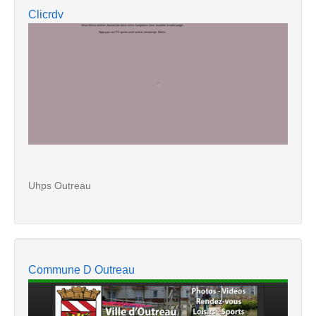
Clicrdv
Uhps Outreau
Commune D Outreau